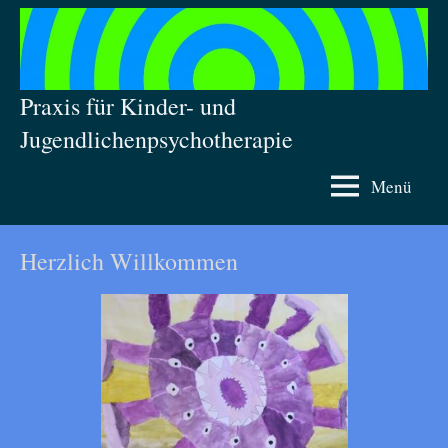
Zum
Inhalt
springen
Julia
Praxis für Kinder- und
Steul
Jugendlichenpsychotherapie
Menü
Herzlich Willkommen